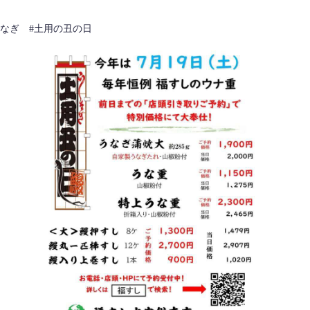
うなぎ #土用の丑の日