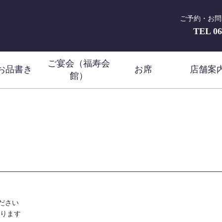
ご予約・お問
TEL
06
ご宴会（福寿会
お品書き
お席
店舗案
館）
ださい
ります