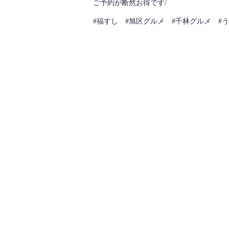
ご予約が断然お得です/
#福すし #旭区グルメ #千林グルメ #