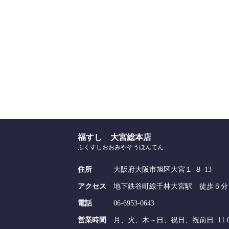
福すし 大宮総本店
ふくすしおおみやそうほんてん
住所
大阪府大阪市旭区大宮１-８-13
アクセス
地下鉄谷町線千林大宮駅 徒歩５分
電話
06-6953-0643
営業時間
月、火、木～日、祝日、祝前日: 11:00～14:0